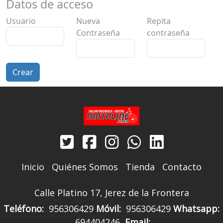
Datos de acceso
Usuario
Nueva
Repita
Contraseña
contraseña
Crear
Inicio
Quiénes Somos
Tienda
Contacto
Calle Platino 17, Jerez de la Frontera
Teléfono:
956306429
Móvil:
956306429
Whatsapp:
694404246
Email: