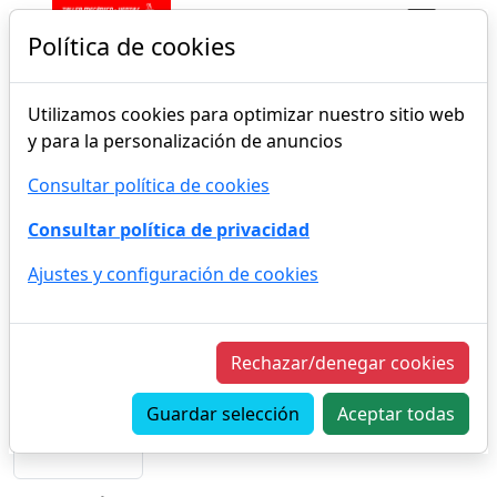
Política de cookies
Crear cuenta
Utilizamos cookies para optimizar nuestro sitio web
Nombre
Apellidos
Email
y para la personalización de anuncios
Consultar política de cookies
Teléfono
Móvil
Consultar política de privacidad
Ajustes y configuración de cookies
Dirección
Código postal
Ciudad
Provincia
Rechazar/denegar cookies
Guardar selección
Aceptar todas
País